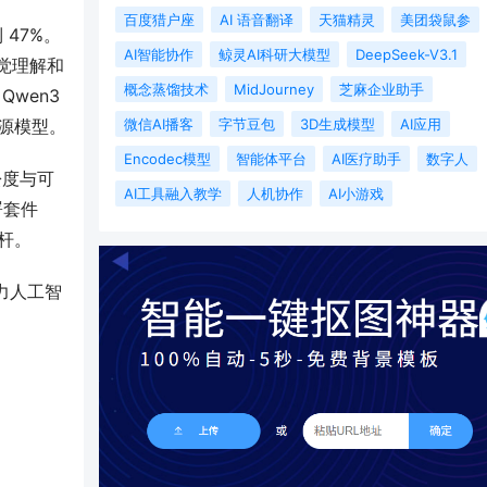
百度猎户座
AI 语音翻译
天猫精灵
美团袋鼠参
47%
。
AI智能协作
鲸灵AI科研大模型
DeepSeek-V3.1
视觉理解和
概念蒸馏技术
MidJourney
芝麻企业助手
、Qwen3
微信AI播客
字节豆包
3D生成模型
AI应用
开源模型
。
Encodec模型
智能体平台
AI医疗助手
数字人
松度与可
AI工具融入教学
人机协作
AI小游戏
署套件
杆
。
助力人工智