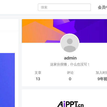
会员
admin
这家伙很懒，什么也没写！
文章
评论
加入时
13
0
9年