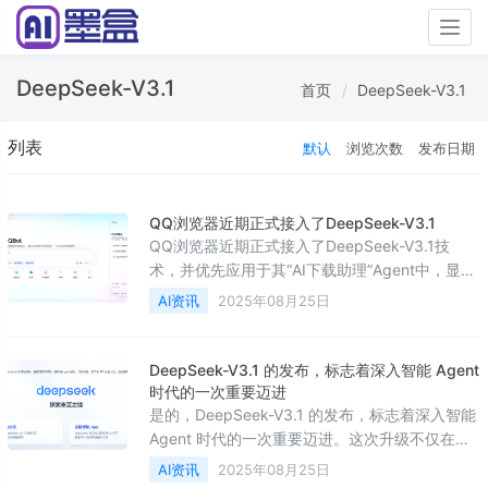
Togg
navig
DeepSeek-V3.1
首页
DeepSeek-V3.1
列表
默认
浏览次数
发布日期
QQ浏览器近期正式接入了DeepSeek-V3.1
QQ浏览器近期正式接入了DeepSeek-V3.1技
术，并优先应用于其“AI下载助理”Agent中，显著
提升了下载效率和成功率。以下是主要升级内
AI资讯
2025年08月25日
容：‌性能提升‌下载成功率从原有80%进一步提
升，执行效率更快通过增强的Agent能力，缩短
了资料/软件/视频的下载等待时间‌使用方式‌电脑端
DeepSeek-V3.1 的发布，标志着深⼊智能 Agent
用户无需更新，直接进入Agent中心启用"AI下载
时代的⼀次重要迈进
助理"即可体验手机端可通过搜索"DeepSeek"进
是的，DeepSeek-V3.1 的发布，标志着深⼊智能
入模型体验入
Agent 时代的⼀次重要迈进。这次升级不仅在模
型能⼒、推理效率和多任务处理方面有显著提
AI资讯
2025年08月25日
升，更在架构设计上为未来 AI 应用场景提供了更