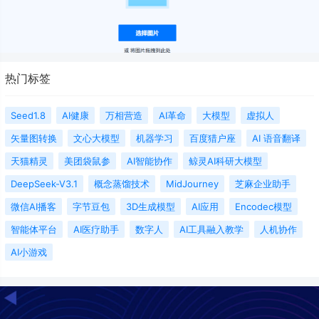
热门标签
Seed1.8
AI健康
万相营造
AI革命
大模型
虚拟人
矢量图转换‌
文心大模型
机器学习
百度猎户座
AI 语音翻译
天猫精灵
美团袋鼠参
AI智能协作
鲸灵AI科研大模型
DeepSeek-V3.1
概念蒸馏技术
MidJourney
芝麻企业助手
微信AI播客
字节豆包
3D生成模型
AI应用
Encodec模型
智能体平台
AI医疗助手
数字人
AI工具融入教学
人机协作
AI小游戏