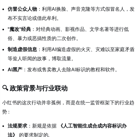
仿冒公众人物
：利用AI换脸、声音克隆等方式假冒名人，发
布不实言论或借此牟利。
"魔改"经典
：对经典动画、影视作品、文学名著等进行低
俗、暴力或恶搞性质的二次创作。
制造虚假信息
：利用AI编造虚假的火灾、灾难以至家庭矛盾
等耸人听闻的故事，博取流量。
AI黑产
：发布或售卖教人去除AI标识的教程和软件。
🔍 政策背景与行业联动
小红书的这次行动并非孤例，而是在统一监管框架下的行业趋
势
：
法规要求
：新规是依据
《人工智能生成合成内容标识办
法》
的要求制定的
。