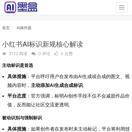
Togg
navig
首页
AI操作篇
小红书AI标识新规核心解读
2172 阅读
0 评论
0 点赞
主动标识是首选
具体措施
：平台呼吁用户在发布由AI生成或合成的图文、视
频内容时，
主动添加AI生成合成标识
。
平台态度
：官方强调，标明AI创作手段不仅不会减损作品价
值，反而能让社区交流更透明
。
被动识别与强制标识
具体措施
：如果创作者在发布时未主动标记，平台将利用技