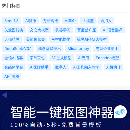
热门标签
Seed1.8
AI健康
万相营造
AI革命
大模型
虚拟人
矢量图转换‌
文心大模型
机器学习
百度猎户座
AI 语音翻译
天猫精灵
美团袋鼠参
AI智能协作
鲸灵AI科研大模型
DeepSeek-V3.1
概念蒸馏技术
MidJourney
芝麻企业助手
微信AI播客
字节豆包
3D生成模型
AI应用
Encodec模型
智能体平台
AI医疗助手
数字人
AI工具融入教学
人机协作
AI小游戏