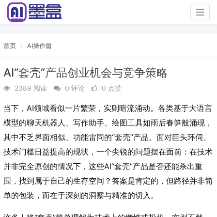
Togg
navig
首页
AI操作篇
AI“套壳”产品创业机会与竞争策略
2389 阅读
0 评论
0 点赞
当下，AI领域看似一片繁荣，实则暗流涌动。各类基于大语言
模型的聊天机器人、写作助手、绘图工具如雨后春笋般涌现，
其中不乏界面相似、功能雷同的“套壳”产品。面对巨头环伺、
技术门槛日益提高的现状，一个尖锐的问题摆在面前：在技术
并非完全原创的情况下，这些AI“套壳”产品是否还能杀出重
围，找到属于自己的生存空间？答案是肯定的，但路径并非简
单的包装，而在于深刻的洞察与精准的切入。