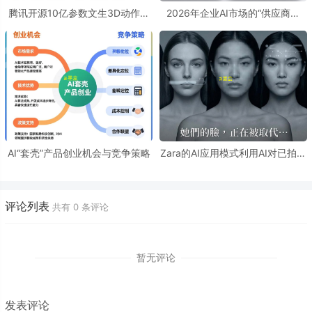
腾讯开源10亿参数文生3D动作神
2026年企业AI市场的“供应商收
器
缩”标志着行业正从狂热探索走向
理性成熟
AI“套壳”产品创业机会与竞争策略
Zara的AI应用模式利用AI对已拍摄
的真人模特照片进行数字化修饰和
编辑
评论列表
共有
0
条评论
暂无评论
发表评论