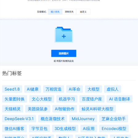
热门标签
Seed1.8
AI健康
万相营造
AI革命
大模型
虚拟人
矢量图转换‌
文心大模型
机器学习
百度猎户座
AI 语音翻译
天猫精灵
美团袋鼠参
AI智能协作
鲸灵AI科研大模型
DeepSeek-V3.1
概念蒸馏技术
MidJourney
芝麻企业助手
微信AI播客
字节豆包
3D生成模型
AI应用
Encodec模型