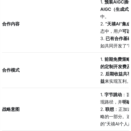
1.
预装AIGC插
AIGC（生成式
中
。
合作内容
2.
“天禧AI”集成
态中，用户
可以
3.
已有合作基
如共同开发了“
1.
前期免费策略
的定制开发费及A
合作模式
2.
后期收益共
益
来实现互利
。
1.
字节跳动
：旨
现路径，并
明确
战略意图
2.
联想
：正加速
略的一部分。近
的“天禧AI个人