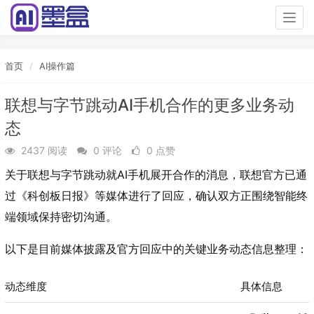
Togg
navig
首页
AI操作篇
联想与字节跳动AI手机合作的更多业务动
态
2437 阅读
0 评论
0 点赞
关于联想与字节跳动就AI手机展开合作的消息，联想官方已通
过《科创板日报》等媒体进行了回应，确认双方正围绕智能终
端领域保持密切沟通
。
以下是目前媒体披露及官方回应中的关键业务动态信息整理：
动态维度
具体信息