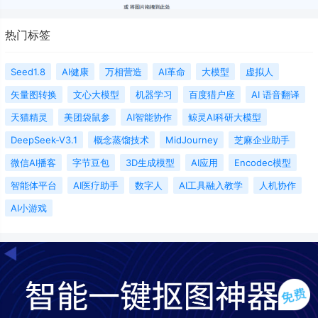
热门标签
Seed1.8
AI健康
万相营造
AI革命
大模型
虚拟人
矢量图转换‌
文心大模型
机器学习
百度猎户座
AI 语音翻译
天猫精灵
美团袋鼠参
AI智能协作
鲸灵AI科研大模型
DeepSeek-V3.1
概念蒸馏技术
MidJourney
芝麻企业助手
微信AI播客
字节豆包
3D生成模型
AI应用
Encodec模型
智能体平台
AI医疗助手
数字人
AI工具融入教学
人机协作
AI小游戏