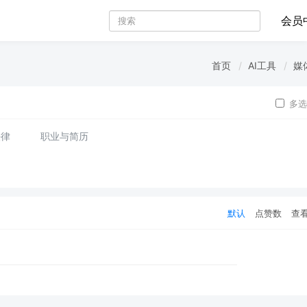
会员
首页
AI工具
媒
多选
法律
职业与简历
默认
点赞数
查