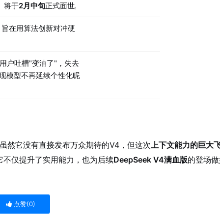
）将于
2月中旬
正式面世
。
，旨在用算法创新对冲硬
用户吐槽"变油了"，失去
现模型不再延续个性化昵
的。虽然它没有直接发布万众期待的V4，但这次
上下文能力的巨大
更新。它不仅提升了实用能力，也为后续
DeepSeek V4满血版
的登场做
点赞(
0
)