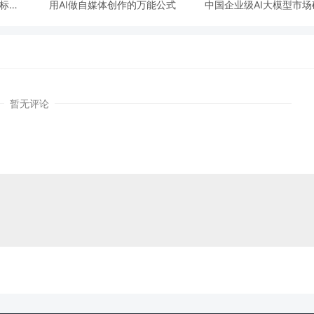
容标识
用AI做自媒体创作的万能公式
中国企业级AI大模型市
保障措
历爆发式增长
暂无评论