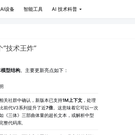
AI设备
智能工具
AI 技术科普
个“技术王炸”
本模型结构
。主要更新亮点如下：
明
相关社群中确认，新版本已支持
1M上下文
，处理
比前代V3系列提升了近
7倍
。这意味着它可以一次
如《三体》三部曲体量的超长文本，或解析中型
完整代码库
。