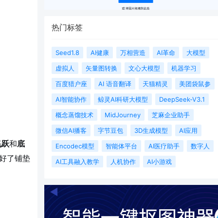
热门标签
Seed1.8
AI健康
万相营造
AI革命
大模型
虚拟人
矢量图转换‌
文心大模型
机器学习
百度猎户座
AI 语音翻译
天猫精灵
美团袋鼠参
AI智能协作
鲸灵AI科研大模型
DeepSeek-V3.1
概念蒸馏技术
MidJourney
芝麻企业助手
微信AI播客
字节豆包
3D生成模型
AI应用
飞跃
和
底
Encodec模型
智能体平台
AI医疗助手
数字人
好了铺垫
AI工具融入教学
人机协作
AI小游戏