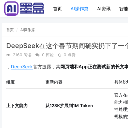
首页
AI操作篇
AI资讯
智能
首页
AI操作篇
DeepSeek在这个春节期间确实扔下了一
2160 阅读
0 评论
0 点赞
，
DeepSeek
官方披露，其
网页端和App正在测试新的长文
维度
更新内容
具体说
官方在
能力相
上下文能力
从128K扩展到1M Token
性处理
规模的