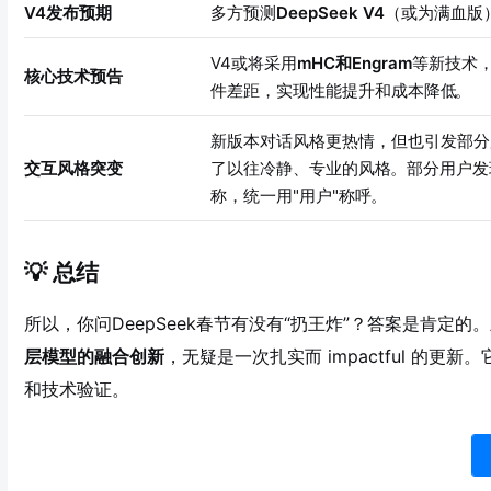
V4发布预期
多方预测
DeepSeek V4
（或为满血版
V4或将采用
mHC和Engram
等新技术
核心技术预告
件差距，实现性能提升和成本降低
。
新版本对话风格更热情，但也引发部分
交互风格突变
了以往冷静、专业的风格
。部分用户发
称，统一用"用户"称呼
。
💡 总结
所以，你问DeepSeek春节有没有“扔王炸”？答案是肯定
层模型的融合创新
，无疑是一次扎实而 impactful 的
和技术验证。