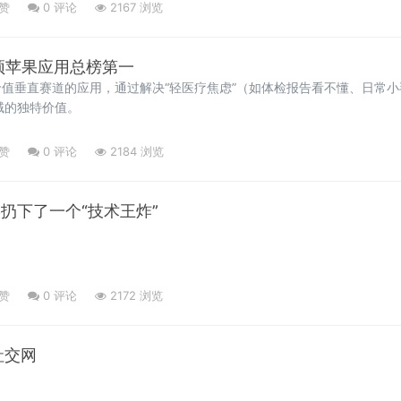
点赞
0
评论
2167 浏览
登顶苹果应用总榜第一
价值垂直赛道的应用，通过解决“轻医疗焦虑”（如体检报告看不懂、日常小
域的独特价值。
点赞
0
评论
2184 浏览
实扔下了一个“技术王炸”
点赞
0
评论
2172 浏览
件社交网