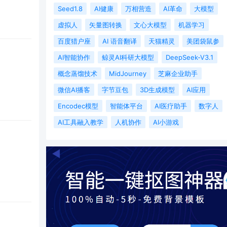
Seed1.8
AI健康
万相营造
AI革命
大模型
虚拟人
矢量图转换‌
文心大模型
机器学习
百度猎户座
AI 语音翻译
天猫精灵
美团袋鼠参
AI智能协作
鲸灵AI科研大模型
DeepSeek-V3.1
概念蒸馏技术
MidJourney
芝麻企业助手
微信AI播客
字节豆包
3D生成模型
AI应用
Encodec模型
智能体平台
AI医疗助手
数字人
AI工具融入教学
人机协作
AI小游戏