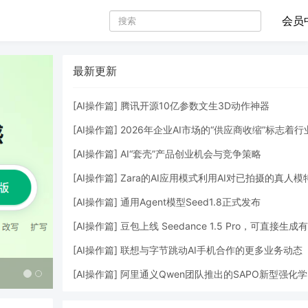
会员
最新更新
[
AI操作篇
]
腾讯开源10亿参数文生3D动作神器
[
AI操作篇
]
2026年企业AI市场的“供应商收缩”标志着行业正从狂热探索走向理
[
AI操作篇
]
AI“套壳”产品创业机会与竞争策略
[
AI操作篇
]
Zara的AI应用模式利用AI对已拍摄的真人模特照片进行数字化修饰
[
AI操作篇
]
通用Agent模型Seed1.8正式发布
[
AI操作篇
]
豆包上线 Seedance 1.5 Pro，可直接生成有声
[
AI操作篇
]
联想与字节跳动AI手机合作的更多业务动态
[
AI操作篇
]
阿里通义Qwen团队推出的SAPO新型强化学习